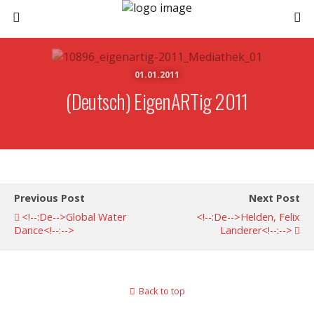
01.01.2011
(Deutsch) EigenARTig 2011
Previous Post
Next Post
<!--:de-->global Water
<!--:de-->Helden, Felix
Dance<!--:-->
Landerer<!--:-->
Back to top