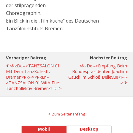
der stilprägenden
Choreographin.
Ein Blick in die „Filmküche“ des Deutschen
Tanzfilminstituts Bremen.
Vorheriger Beitrag
Nächster Beitrag
<!--:de-->TANZSALON 01
<!--:de-->Empfang Beim
Mit Dem TanzKollektiv
Bundespräsidenten Joachim
Bremen<!--:--><!--:en--
Gauck Im Schloß Bellevue<!--:-
>TANZSALON 01 With The
->
TanzKollektiv Bremen<!--:-->
Zum Seitenanfang
Mobil
Desktop