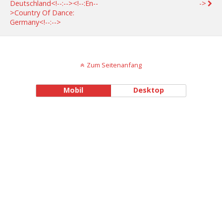
Deutschland<!--:--><!--:en--
->
>Country Of Dance:
Germany<!--:-->
Zum Seitenanfang
Mobil
Desktop