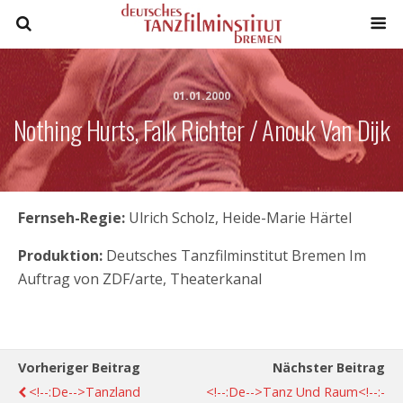
01.01.2000
Nothing Hurts, Falk Richter / Anouk Van Dijk
Fernseh-Regie:
Ulrich Scholz, Heide-Marie Härtel
Produktion:
Deutsches Tanzfilminstitut Bremen Im
Auftrag von ZDF/arte, Theaterkanal
Vorheriger Beitrag
Nächster Beitrag
<!--:de-->Tanzland
<!--:de-->Tanz Und Raum<!--:-