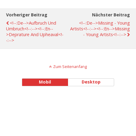
Vorheriger Beitrag
Nächster Beitrag
<!--:de-->Aufbruch Und
<!--:de-->Missing - Young
Umbruch<!--:--><!--:en--
Artists<!--:--><!--:en-->Missing
>Deprature And Upheaval<!-
- Young Artists<!--:-->
-:-->
Zum Seitenanfang
Mobil
Desktop