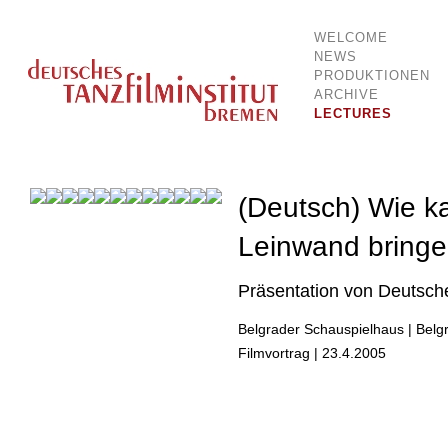
WELCOME
Dokumentationsstelle für Tanz und Bewegung
Deutsches Tanzfilminstitut Breme
NEWS
PRODUKTIONEN
ARCHIVE
LECTURES
(Deutsch) Wie k
Leinwand bring
Präsentation von Deutsch
Belgrader Schauspielhaus | Belg
Filmvortrag | 23.4.2005