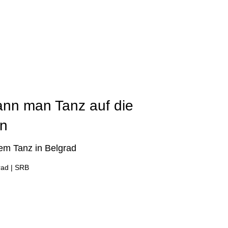
n
ann man Tanz auf die
en
em Tanz in Belgrad
rad | SRB