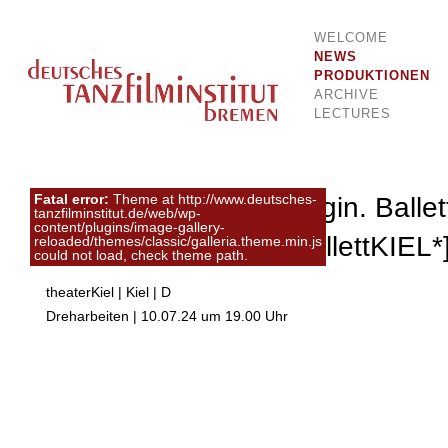
WELCOME
Dokumentationsstelle für Tanz und Bewegung
Deutsches Tanzfilminstitut Breme
NEWS
PRODUKTIONEN
ARCHIVE
LECTURES
Fatal error:
Theme at http://www.deutsches-
(Deutsch) Eugen Onegin. Ballet
tanzfilminstitut.de/web/wp-
content/plugins/image-gallery-
Yaroslav Ivanenko [ballettKIEL*
reloaded/themes/classic/galleria.theme.min.js
could not load, check theme path.
theaterKiel | Kiel | D
Dreharbeiten | 10.07.24 um 19.00 Uhr