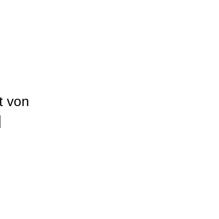
n
t von
]