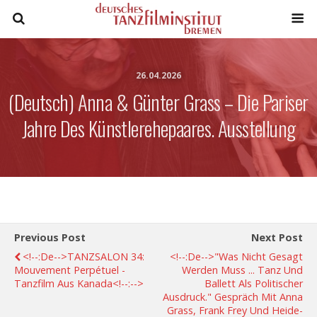
26.04.2026
(Deutsch) Anna & Günter Grass – Die Pariser
Jahre Des Künstlerehepaares. Ausstellung
Previous Post
Next Post
<!--:de-->TANZSALON 34:
<!--:de-->"Was Nicht Gesagt
Mouvement Perpétuel -
Werden Muss ... Tanz Und
Tanzfilm Aus Kanada<!--:-->
Ballett Als Politischer
Ausdruck." Gespräch Mit Anna
Grass, Frank Frey Und Heide-