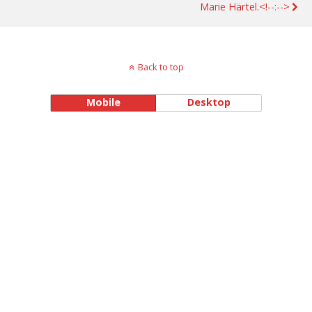
Marie Härtel.<!--:-->
Back to top
Mobile
Desktop