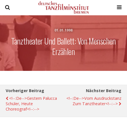
01.01.1998
Tanztheater Und Ballett: Von Menschen
Erzählen
Vorheriger Beitrag
Nächster Beitrag
<!--:de-->Gestern Palucca
<!--:de-->Vom Ausdruckstanz
Schüler, Heute
Zum Tanztheater<!--:-->
Choreograf<!--:-->