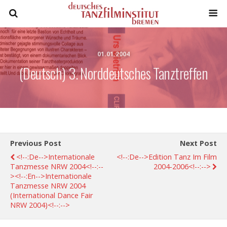
01.01.2004
(Deutsch) 3. Norddeutsches Tanztreffen
Previous Post
Next Post
<!--:de-->Internationale
<!--:de-->Edition Tanz Im Film
Tanzmesse NRW 2004<!--:--
2004-2006<!--:-->
><!--:en-->Internationale
Tanzmesse NRW 2004
(International Dance Fair
NRW 2004)<!--:-->