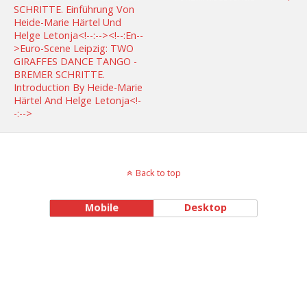
SCHRITTE. Einführung Von
Heide-Marie Härtel Und
Helge Letonja<!--:--><!--:en--
>euro-Scene Leipzig: TWO
GIRAFFES DANCE TANGO -
BREMER SCHRITTE.
Introduction By Heide-Marie
Härtel And Helge Letonja<!-
-:-->
Back to top
Mobile
Desktop