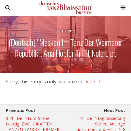
30.10.2017
(Deutsch) “Masken Im Tanz Der Weimarer
Republik”. Ana Hopfer Trifft Nele Lipp
Sorry, this entry is only available in
Deutsch
.
Previous Post
Next Post
<!--:de-->euro-Scene
<!--:de-->Digitalisierung
Leipzig: ZWEI GIRAFFEN
Sichert Analoge
TANZEN TANGO - BREMER
Tanzfilmbestände<!--:-->