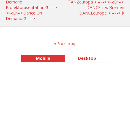
Demand,
TANZeuropa <!--:--><!--:en-->
Projektpräsentation<!--:-->
DANCEcity: Bremen
<!--:en-->Dance On
DANCEeurope <!--:-->
Demand<!--:-->
Back to top
Mobile
Desktop