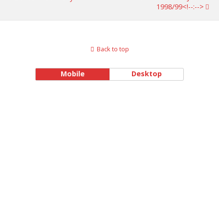
1998/99<!--:-->
Back to top
Mobile
Desktop