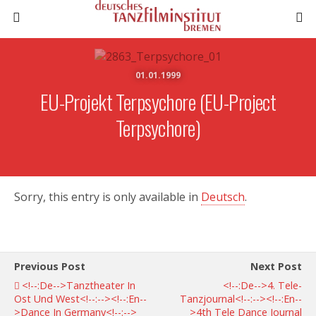
01.01.1999
EU-Projekt Terpsychore (EU-Project
Terpsychore)
Sorry, this entry is only available in
Deutsch
.
Previous Post
Next Post
<!--:de-->Tanztheater In
<!--:de-->4. Tele-
Ost Und West<!--:--><!--:en--
Tanzjournal<!--:--><!--:en--
>Dance In Germany<!--:-->
>4th Tele Dance Journal