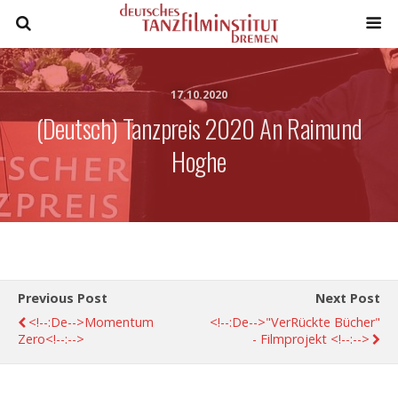
17.10.2020
(Deutsch) Tanzpreis 2020 An Raimund
Hoghe
Previous Post
Next Post
<!--:de-->Momentum
<!--:de-->"VerRückte Bücher"
Zero<!--:-->
- Filmprojekt <!--:-->