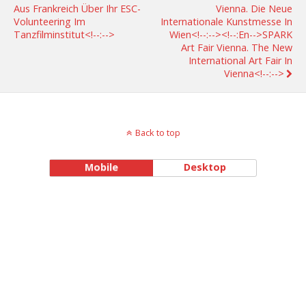
Aus Frankreich Über Ihr ESC-
Vienna. Die Neue
Volunteering Im
Internationale Kunstmesse In
Tanzfilminstitut<!--:-->
Wien<!--:--><!--:en-->SPARK
Art Fair Vienna. The New
International Art Fair In
Vienna<!--:-->
Back to top
Mobile
Desktop