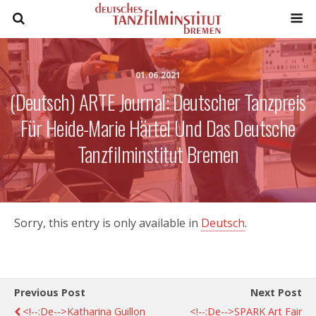
01.06.2021
(Deutsch) ARTE Journal: Deutscher Tanzpreis
Für Heide-Marie Härtel Und Das Deutsche
Tanzfilminstitut Bremen
Sorry, this entry is only available in
Deutsch
.
Previous Post
Next Post
<!--:de-->Katharina Guillon
<!--:de-->SPARK Art Fair