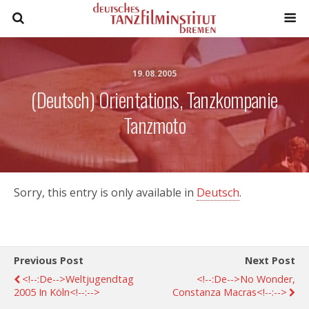
19.08.2005
(Deutsch) Orientations, Tanzkompanie
Tanzmoto
Sorry, this entry is only available in
Deutsch
.
Previous Post
Next Post
<!--:de-->Weltjugendtag
<!--:de-->No Wonder,
2005 In Köln<!--:-->
Constanza Macras<!--:-->