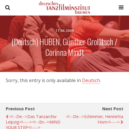
17.06.2009
(Deutsch) HÜBEN, Günther Grollitsch /
Corinna Mindt
Sorry, this entry is only available in
Deutsch
.
Previous Post
Next Post
<!--:de-->Das Tanzarchiv
<!--:de-->Schimmer, Henrietta
Leipzig<!--:--><!--:en-->MIND
Horn<!--:-->
YOUR STEP<!--:-->