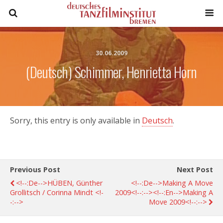
30.06.2009
(Deutsch) Schimmer, Henrietta Horn
Sorry, this entry is only available in
Deutsch
.
Previous Post
Next Post
<!--:de-->HÜBEN, Günther
<!--:de-->making A Move
Grollitsch / Corinna Mindt <!-
2009<!--:--><!--:en-->making A
-:-->
Move 2009<!--:-->