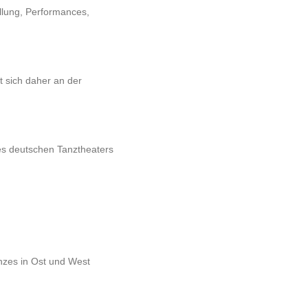
llung, Performances,
t sich daher an der
des deutschen Tanztheaters
anzes in Ost und West