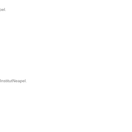
el.
nstitut
Neapel.