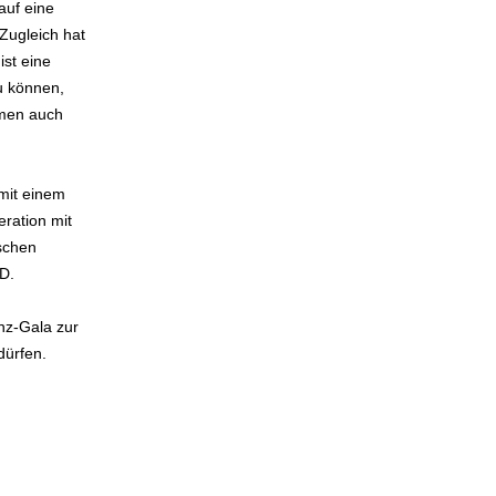
auf eine
Zugleich hat
ist eine
u können,
rmen auch
 mit einem
ration mit
schen
.D.
nz-Gala zur
dürfen.