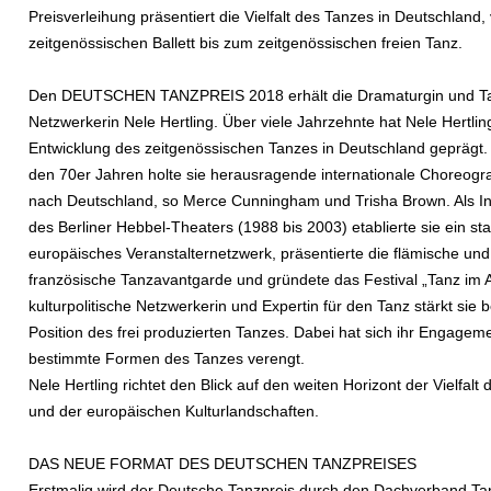
Preisverleihung präsentiert die Vielfalt des Tanzes in Deutschland
zeitgenössischen Ballett bis zum zeitgenössischen freien Tanz.
Den DEUTSCHEN TANZPREIS 2018 erhält die Dramaturgin und T
Netzwerkerin Nele Hertling. Über viele Jahrzehnte hat Nele Hertlin
Entwicklung des zeitgenössischen Tanzes in Deutschland geprägt
den 70er Jahren holte sie herausragende internationale Choreogr
nach Deutschland, so Merce Cunningham und Trisha Brown. Als In
des Berliner Hebbel-Theaters (1988 bis 2003) etablierte sie ein st
europäisches Veranstalternetzwerk, präsentierte die flämische und
französische Tanzavantgarde und gründete das Festival „Tanz im A
kulturpolitische Netzwerkerin und Expertin für den Tanz stärkt sie b
Position des frei produzierten Tanzes. Dabei hat sich ihr Engageme
bestimmte Formen des Tanzes verengt.
Nele Hertling richtet den Blick auf den weiten Horizont der Vielfalt
und der europäischen Kulturlandschaften.
DAS NEUE FORMAT DES DEUTSCHEN TANZPREISES
Erstmalig wird der Deutsche Tanzpreis durch den Dachverband Ta