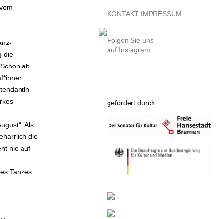
, vom
KONTAKT
IMPRESSUM
Folgen Sie uns
anz-
auf Instagram
g die
. Schon ab
af*innen
tendantin
arkes
gefördert durch
ugust“. Als
eharrlich die
nt nie auf
 des Tanzes
nz