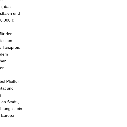
n, das
stfalen und
20.000 €
für den
utschen
e Tanzpreis
t dem
chen
den
el Pfeiffer-
ität und
g
 an Stadt-,
htung ist ein
h Europa