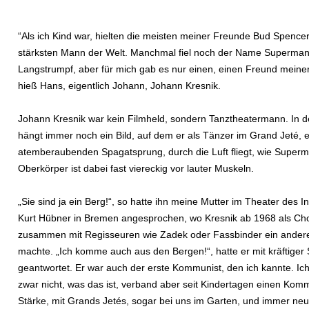
“Als ich Kind war, hielten die meisten meiner Freunde Bud Spencer
stärksten Mann der Welt. Manchmal fiel noch der Name Superman
Langstrumpf, aber für mich gab es nur einen, einen Freund meiner
hieß Hans, eigentlich Johann, Johann Kresnik.
Johann Kresnik war kein Filmheld, sondern Tanztheatermann. In 
hängt immer noch ein Bild, auf dem er als Tänzer im Grand Jeté, 
atemberaubenden Spagatsprung, durch die Luft fliegt, wie Superm
Oberkörper ist dabei fast viereckig vor lauter Muskeln.
„Sie sind ja ein Berg!“, so hatte ihn meine Mutter im Theater des 
Kurt Hübner in Bremen angesprochen, wo Kresnik ab 1968 als Ch
zusammen mit Regisseuren wie Zadek oder Fassbinder ein ander
machte. „Ich komme auch aus den Bergen!“, hatte er mit kräftiger
geantwortet. Er war auch der erste Kommunist, den ich kannte. Ic
zwar nicht, was das ist, verband aber seit Kindertagen einen Kom
Stärke, mit Grands Jetés, sogar bei uns im Garten, und immer ne