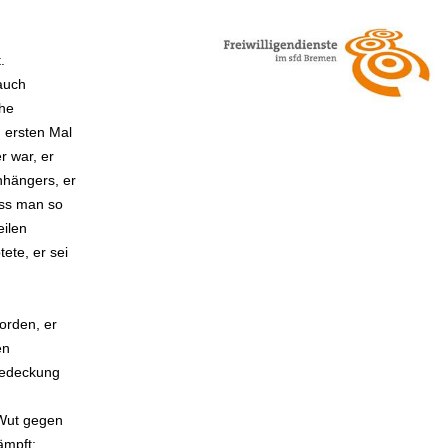
.
auch
che
 ersten Mal
r war, er
nhängers, er
dass man so
eilen
ete, er sei
orden, er
en
fbedeckung
 Wut gegen
ämpft: