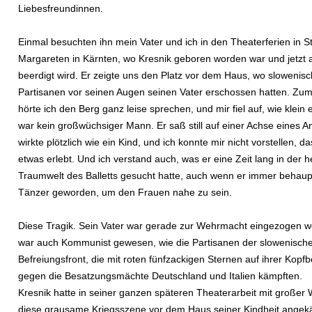
Liebesfreundinnen.
Einmal besuchten ihn mein Vater und ich in den Theaterferien in St
Margareten in Kärnten, wo Kresnik geboren worden war und jetzt 
beerdigt wird. Er zeigte uns den Platz vor dem Haus, wo slowenis
Partisanen vor seinen Augen seinen Vater erschossen hatten. Zum
hörte ich den Berg ganz leise sprechen, und mir fiel auf, wie klein e
war kein großwüchsiger Mann. Er saß still auf einer Achse eines A
wirkte plötzlich wie ein Kind, und ich konnte mir nicht vorstellen, 
etwas erlebt. Und ich verstand auch, was er eine Zeit lang in der h
Traumwelt des Balletts gesucht hatte, auch wenn er immer behaupt
Tänzer geworden, um den Frauen nahe zu sein.
Diese Tragik. Sein Vater war gerade zur Wehrmacht eingezogen w
war auch Kommunist gewesen, wie die Partisanen der slowenisch
Befreiungsfront, die mit roten fünfzackigen Sternen auf ihrer Kop
gegen die Besatzungsmächte Deutschland und Italien kämpften.
Kresnik hatte in seiner ganzen späteren Theaterarbeit mit großer
diese grausame Kriegsszene vor dem Haus seiner Kindheit angek