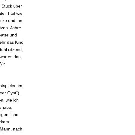
n Stück über
er Titel wie
ücke und ihn
tzen. Jahre
heater und
mehr das Kind
uhl sitzend,
war es das,
Wir
tspielen im
eer Gynt“).
, wie ich
Gehabe,
igentliche
bekam
 Mann, nach