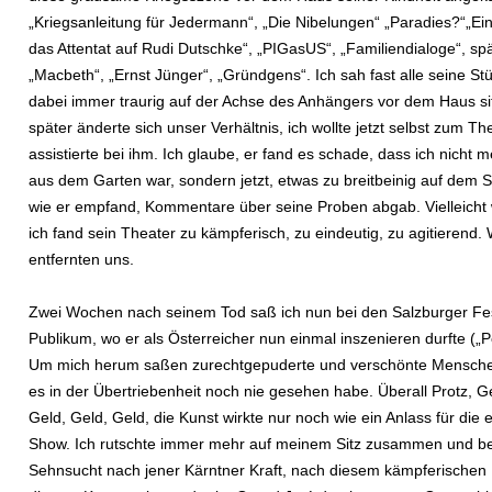
„Kriegsanleitung für Jedermann“, „Die Nibelungen“ „Paradies?“„Ei
das Attentat auf Rudi Dutschke“, „PIGasUS“, „Familiendialoge“, spät
„Macbeth“, „Ernst Jünger“, „Gründgens“. Ich sah fast alle seine St
dabei immer traurig auf der Achse des Anhängers vor dem Haus si
später änderte sich unser Verhältnis, ich wollte jetzt selbst zum T
assistierte bei ihm. Ich glaube, er fand es schade, dass ich nicht 
aus dem Garten war, sondern jetzt, etwas zu breitbeinig auf dem St
wie er empfand, Kommentare über seine Proben abgab. Vielleicht 
ich fand sein Theater zu kämpferisch, zu eindeutig, zu agitierend. 
entfernten uns.
Zwei Wochen nach seinem Tod saß ich nun bei den Salzburger Fes
Publikum, wo er als Österreicher nun einmal inszenieren durfte („P
Um mich herum saßen zurechtgepuderte und verschönte Menschen
es in der Übertriebenheit noch nie gesehen habe. Überall Protz, 
Geld, Geld, Geld, die Kunst wirkte nur noch wie ein Anlass für die e
Show. Ich rutschte immer mehr auf meinem Sitz zusammen und 
Sehnsucht nach jener Kärntner Kraft, nach diesem kämpferischen