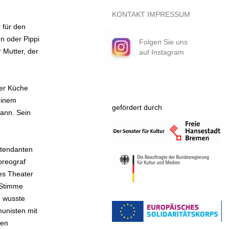
KONTAKT
IMPRESSUM
 für den
n oder Pippi
Folgen Sie uns
 Mutter, der
auf Instagram
der Küche
einem
gefördert durch
ann. Sein
Intendanten
oreograf
es Theater
 Stimme
h wusste
munisten mit
uen