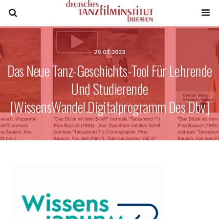
29.03.2023
Das Neue Tanz-Geschichts-Tool Für Lehrende
Und Studierende
[WissensWandel.Digitalprogramm Des Dbv]