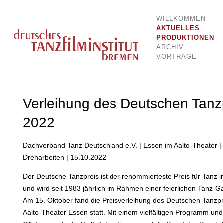
WILLKOMMEN
Dokumentationsstelle für Tanz und Bewegung
Deutsches Tanzfilminstitut Breme
AKTUELLES
PRODUKTIONEN
ARCHIV
VORTRÄGE
Fatal error:
Theme at http://www.deutsches-
Verleihung des Deutschen Tanz
tanzfilminstitut.de/web/wp-
content/plugins/image-gallery-
2022
reloaded/themes/classic/galleria.theme.min.js
could not load, check theme path.
Dachverband Tanz Deutschland e.V. | Essen im Aalto-Theater |
Dreharbeiten | 15.10.2022
Der Deutsche Tanzpreis ist der renommierteste Preis für Tanz 
und wird seit 1983 jährlich im Rahmen einer feierlichen Tanz-G
Am 15. Oktober fand die Preisverleihung des Deutschen Tanzp
Aalto-Theater Essen statt. Mit einem vielfältigen Programm und