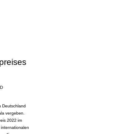
n
preises
 D
in Deutschland
ala vergeben.
reis 2022 im
 internationalen