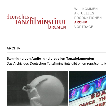
WILLKOMMEN
Dokumentationsstelle für Tanz und Bewegung
Deutsches Tanzfilminstitut Breme
AKTUELLES
PRODUKTIONEN
ARCHIV
VORTRÄGE
ARCHIV
Sammlung von Audio- und visuellen Tanzdokumenten
Das Archiv des Deutschen Tanzfilminstituts gibt einen repräsentat