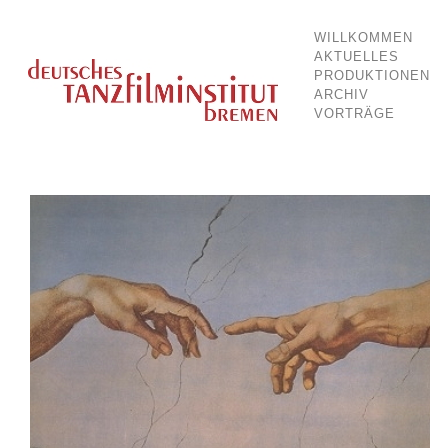
WILLKOMMEN
Dokumentationsstelle für Tanz und Bewegung
Deutsches Tanzfilminstitut Breme
AKTUELLES
PRODUKTIONEN
ARCHIV
VORTRÄGE