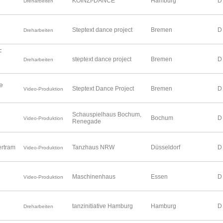
KOÏNZI-DANCE
Hamburg
D
Dreharbeiten
Steptext dance project
Bremen
D
Dreharbeiten
F
steptext dance project
Bremen
D
Dreharbeiten
e
Steptext Dance Project
Bremen
D
Video-Produktion
Schauspielhaus Bochum,
Bochum
D
Video-Produktion
Renegade
ertram
Tanzhaus NRW
Düsseldorf
D
Video-Produktion
Maschinenhaus
Essen
D
Video-Produktion
tanzinitiative Hamburg
Hamburg
D
Dreharbeiten