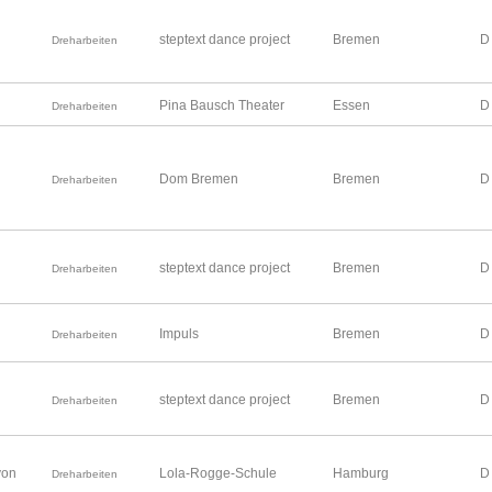
steptext dance project
Bremen
D
Dreharbeiten
Pina Bausch Theater
Essen
D
Dreharbeiten
Dom Bremen
Bremen
D
Dreharbeiten
steptext dance project
Bremen
D
Dreharbeiten
Impuls
Bremen
D
Dreharbeiten
steptext dance project
Bremen
D
Dreharbeiten
von
Lola-Rogge-Schule
Hamburg
D
Dreharbeiten