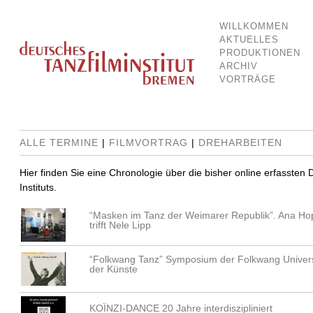
WILLKOMMEN
Dokumentationsstelle für Tanz und Bewegung
Deutsches Tanzfilminstitut Breme
AKTUELLES
PRODUKTIONEN
ARCHIV
VORTRÄGE
ALLE TERMINE
|
FILMVORTRAG
|
DREHARBEITEN
Hier finden Sie eine Chronologie über die bisher online erfassten
Instituts.
“Masken im Tanz der Weimarer Republik”. Ana Ho
trifft Nele Lipp
“Folkwang Tanz” Symposium der Folkwang Univers
der Künste
KOÏNZI-DANCE 20 Jahre interdiszipliniert