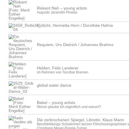
Riskant Nah – young artists
Augusto Jaramillo Pineda
Rotlicht, Henrietta Horn / Dorothée Hahne
Requiem, Urs Dietrich / Johannes Brahms
Helden, Felix Landerer
im Rahmen von Tanzbar Bremen
global water dance
Babel – young artists
Woran glaube ich eigentlich und warum?
Die zerbrochenen Spiegel, Libretto: Klaus Mann
Berufsbildungs-Schülerinen tanzen Filmchoreographioen 
Christiane Meyer-Rogge-Turner