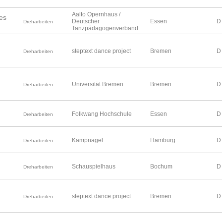
Aalto Opernhaus /
es
Deutscher
Essen
D
Dreharbeiten
Tanzpädagogenverband
steptext dance project
Bremen
D
Dreharbeiten
Universität Bremen
Bremen
D
Dreharbeiten
Folkwang Hochschule
Essen
D
Dreharbeiten
Kampnagel
Hamburg
D
Dreharbeiten
Schauspielhaus
Bochum
D
Dreharbeiten
steptext dance project
Bremen
D
Dreharbeiten