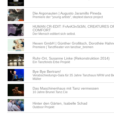
Die Argonauten | Augusto Jaramillo Pineda
Premiere der "young artists", steptext dance project
HUMAN CR-EDIT: FrAnK3nSt3iN, CREATURES O
COMFORT
Der Mensch editiert sich selbst.
Hexen GmbH | Günther Grollitsch, Dorothée Hahn
Premiere | Tanztheater von tanzbar_bremen
Ruhr-Ort, Susanne Linke (Rekonstruktion 2014)
Ein Tanzfonds Erbe Projekt
Bye Bye Bertram!
Verabschiedungs-Gala für 35 Jahre Tanzhaus NRW und B
Müller
Das Maschinenhaus mit Tanz vermessen
10 Jahre Brunel.Tanz.Cie
Hinter den Gärten, Isabelle Schad
Outdoor Projekt