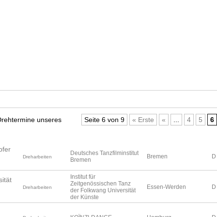
n
 Drehtermine unseres
Seite 6 von 9
« Erste
«
...
4
5
6
pfer
Deutsches Tanzfilminstitut
Bremen
D
Dreharbeiten
Bremen
Institut für
ität
Zeitgenössischen Tanz
Essen-Werden
D
Dreharbeiten
der Folkwang Universität
der Künste