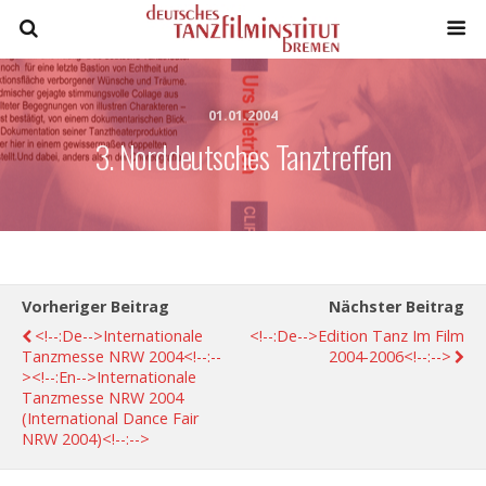
01.01.2004
3. Norddeutsches Tanztreffen
Vorheriger Beitrag
Nächster Beitrag
<!--:de-->Internationale
<!--:de-->Edition Tanz Im Film
Tanzmesse NRW 2004<!--:--
2004-2006<!--:-->
><!--:en-->Internationale
Tanzmesse NRW 2004
(International Dance Fair
NRW 2004)<!--:-->