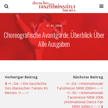
01.01.2006
Choreografische Avantgarde, Überblick Über
Alle Ausgaben
Vorheriger Beitrag
Nächster Beitrag
<!--:de-->Die Geschichte
<!--:de-->Internationale
Des Klassischen Tanzes Im
Tanzmesse NRW 2006<!--:-->
Westen <!--:-->
<!--:en-->Internationale
Tanzmesse NRW 2006
(International Dance Fair
NRW 2006)<!--:-->