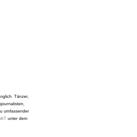
n
änglich. Tänzer,
ournalisten,
 zu umfassender
AKT
unter dem