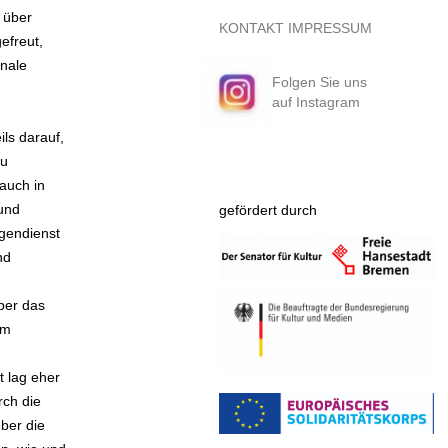
d über
KONTAKT
IMPRESSUM
efreut,
onale
Folgen Sie uns
auf Instagram
ls darauf,
zu
 auch in
und
gefördert durch
igendienst
nd
über das
im
t lag eher
rch die
über die