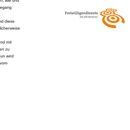
en, wie und
degang
nd diese
licherweise
und mit
en zu
Nun wird
 vom