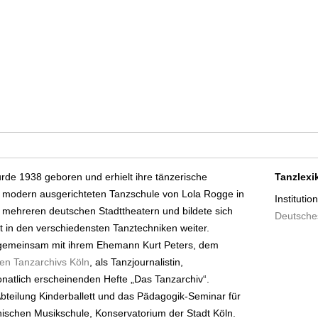
n
rde 1938 geboren und erhielt ihre tänzerische
Tanzlexi
r modern ausgerichteten Tanzschule von Lola Rogge in
Institutio
 mehreren deutschen Stadttheatern und bildete sich
Deutsche
t in den verschiedensten Tanztechniken weiter.
e gemeinsam mit ihrem Ehemann Kurt Peters, dem
en Tanzarchivs Köln
, als Tanzjournalistin,
natlich erscheinenden Hefte „Das Tanzarchiv“.
 Abteilung Kinderballett und das Pädagogik-Seminar für
nischen Musikschule, Konservatorium der Stadt Köln.