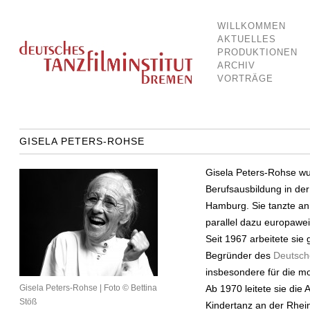
WILLKOMMEN
Dokumentationsstelle für Tanz und Bewegung
Deutsches Tanzfilminstitut Breme
AKTUELLES
PRODUKTIONEN
ARCHIV
VORTRÄGE
GISELA PETERS-ROHSE
Gisela Peters-Rohse wu
Berufsausbildung in de
Hamburg. Sie tanzte an
parallel dazu europawei
Seit 1967 arbeitete si
Begründer des
Deutsch
insbesondere für die mo
Gisela Peters-Rohse | Foto © Bettina
Ab 1970 leitete sie die
Stöß
Kindertanz an der Rhei