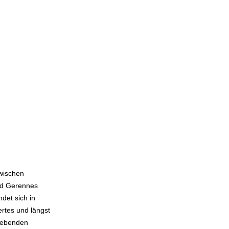
n
wischen
nd Gerennes
det sich in
rtes und längst
 bebenden