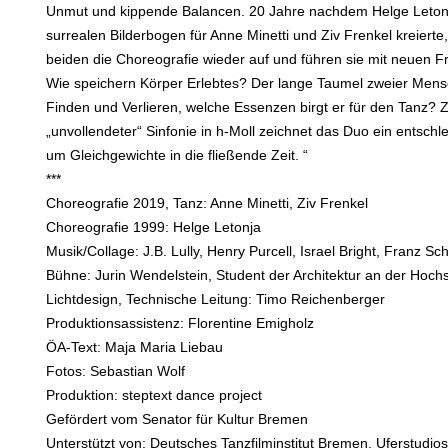
Unmut und kippende Balancen. 20 Jahre nachdem Helge Leton
surrealen Bilderbogen für Anne Minetti und Ziv Frenkel kreiert
beiden die Choreografie wieder auf und führen sie mit neuen Fr
Wie speichern Körper Erlebtes? Der lange Taumel zweier Men
Finden und Verlieren, welche Essenzen birgt er für den Tanz? 
„unvollendeter“ Sinfonie in h-Moll zeichnet das Duo ein entsch
um Gleichgewichte in die fließende Zeit. “
***
Choreografie 2019, Tanz: Anne Minetti, Ziv Frenkel
Choreografie 1999: Helge Letonja
Musik/Collage: J.B. Lully, Henry Purcell, Israel Bright, Franz Sc
Bühne: Jurin Wendelstein, Student der Architektur an der Hoc
Lichtdesign, Technische Leitung: Timo Reichenberger
Produktionsassistenz: Florentine Emigholz
ÖA-Text: Maja Maria Liebau
Fotos: Sebastian Wolf
Produktion: steptext dance project
Gefördert vom Senator für Kultur Bremen
Unterstützt von: Deutsches Tanzfilminstitut Bremen, Uferstudios