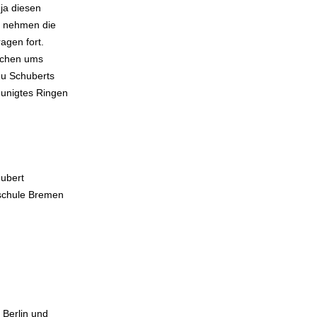
ja diesen
e, nehmen die
agen fort.
schen ums
Zu Schuberts
leunigtes Ringen
hubert
hschule Bremen
 Berlin und