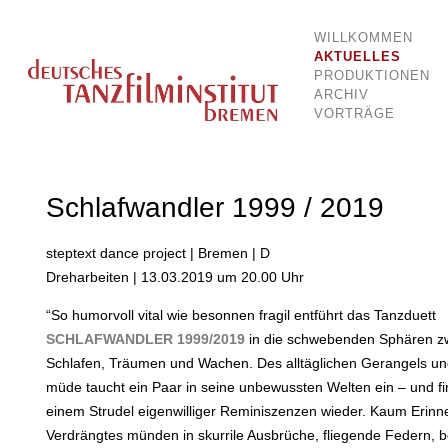
WILLKOMMEN
Dokumentationsstelle für Tanz und Bewegung
Deutsches Tanzfilminstitut Breme
AKTUELLES
PRODUKTIONEN
ARCHIV
VORTRÄGE
Schlafwandler 1999 / 2019
steptext dance project | Bremen | D
Dreharbeiten | 13.03.2019 um 20.00 Uhr
“So humorvoll vital wie besonnen fragil entführt das Tanzduett
SCHLAFWANDLER 1999/2019
in die schwebenden Sphären z
Schlafen, Träumen und Wachen. Des alltäglichen Gerangels u
müde taucht ein Paar in seine unbewussten Welten ein – und fin
einem Strudel eigenwilliger Reminiszenzen wieder. Kaum Erinne
Verdrängtes münden in skurrile Ausbrüche, fliegende Federn,