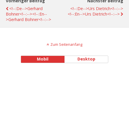
Vorheriger Beitrag
Nächster Beitrag
<!--:de-->Gerhard
<!--:de-->Urs Dietrich<!--:-->
Bohner<!--:--><!--:en--
<!--:en-->Urs Dietrich<!--:-->
>Gerhard Bohner<!--:-->
Zum Seitenanfang
Mobil
Desktop