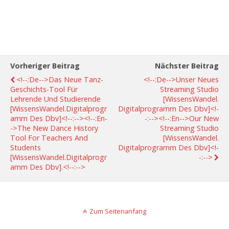
Vorheriger Beitrag
Nächster Beitrag
<!--:de-->Das Neue Tanz-
<!--:de-->Unser Neues
Geschichts-Tool Für
Streaming Studio
Lehrende Und Studierende
[WissensWandel.
[WissensWandel.Digitalprogr
Digitalprogramm Des Dbv]<!-
Amm Des Dbv]<!--:--><!--:en-
-:--><!--:en-->Our New
->The New Dance History
Streaming Studio
Tool For Teachers And
[WissensWandel.
Students
Digitalprogramm Des Dbv]<!-
[WissensWandel.Digitalprogr
-:-->
Amm Des Dbv].<!--:-->
Zum Seitenanfang