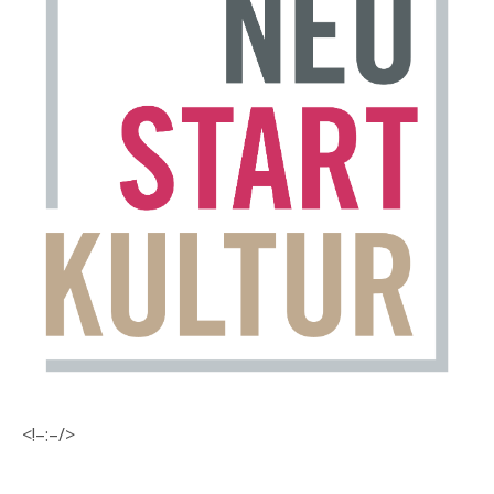
<!–:–/>