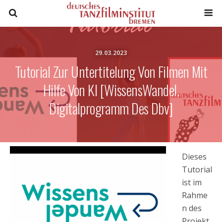
29.03.2023
Tutorial Zur Untertitelung Von Filmen Mit
Hilfe Von KI [WissensWandel.
Digitalprogramm Des Dbv]
Dieses
Tutorial
ist im
Rahme
n des
Projekt