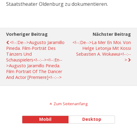
Staatstheater Oldenburg zu dokumentieren.
Vorheriger Beitrag
Nächster Beitrag
<!--:de-->Augusto Jaramillo
<!--:de-->La Mer En Moi. Von
Pineda. Film-Porträt Des
Helge Letonja Mit Kossi
Tänzers Und
Sebastien A. Wokawui<!--:--
Schauspielers<!--:--><!--:en--
>
>Augusto Jaramillo Pineda.
Film Portrait Of The Dancer
And Actor [Premiere]<!--:-->
Zum Seitenanfang
Mobil
Desktop