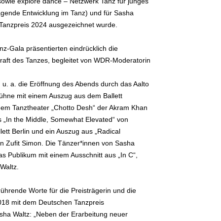
owie explore dance – Netzwerk Tanz für junges
agende Entwicklung im Tanz) und für Sasha
 Tanzpreis 2024 ausgezeichnet wurde.
nz-Gala präsentierten eindrücklich die
raft des Tanzes, begleitet von WDR-Moderatorin
u. a. die Eröffnung des Abends durch das Aalto
Bühne mit einem Auszug aus dem Ballett
 dem Tanztheater „Chotto Desh“ der Akram Khan
 „In the Middle, Somewhat Elevated“ von
lett Berlin und ein Auszug aus „Radical
n Zufit Simon. Die Tänzer*innen von Sasha
as Publikum mit einem Ausschnitt aus „In C“,
Waltz.
ührende Worte für die Preisträgerin und die
2018 mit dem Deutschen Tanzpreis
sha Waltz: „Neben der Erarbeitung neuer