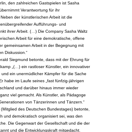
rlin, den zahlreichen Gastspielen ist Sasha
 übernimmt Verantwortung für ihr
 Neben der künstlerischen Arbeit ist die
rtenübergreifender Aufführungs- und
nkt ihrer Arbeit. (…) Die Company Sasha Waltz
erischen Arbeit für eine demokratische, offene
der gemeinsamen Arbeit in der Begegnung mit
n Diskussion.“
rald Siegmund betonte, dass mit der Ehrung für
amp „(…) ein rastloser Künstler, ein innovativer
ge und ein unermüdlicher Kämpfer für die Sache
Er habe im Laufe seines „fast fünfzig-jährigen
tschland und darüber hinaus immer wieder
, ganz viel gemacht. Als Künstler, als Pädagoge
 Generationen von Tänzerinnen und Tänzern.“
dh (Mitglied des Deutschen Bundestages) betonte,
ch und demokratisch organisiert sei, was den
e. Die Gegenwart der Gesellschaft und die der
nnt und die Entwicklungskraft mitgedacht.