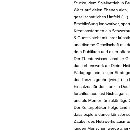
Stücke, dem Spielbetrieb in Be
Waltz auf vielen Ebenen aktiv,
gesellschaftliches Umfeld (…).
Erschließung innovativer, spa
Kreationsformen ein Schwerpu
& Guests steht mit ihrer künstl
und diverse Gesellschaft mit 
dem Publikum und einer offene
Der Theaterwissenschaftler Ge
das Lebenswerk an Dieter Heitk
Pädagoge, ein listiger Strate
des Tanzes geehrt [wird]. (…) 
Einsatzes für den Tanz in Deu
furchtlos aus fast Nichts ganz
und als Mentor für zukünftige
Der Kulturpolitiker Helge Lin
dass explore dance künstleris
Zauber des Netzwerks ausmach
jungen Menschen werde anerka