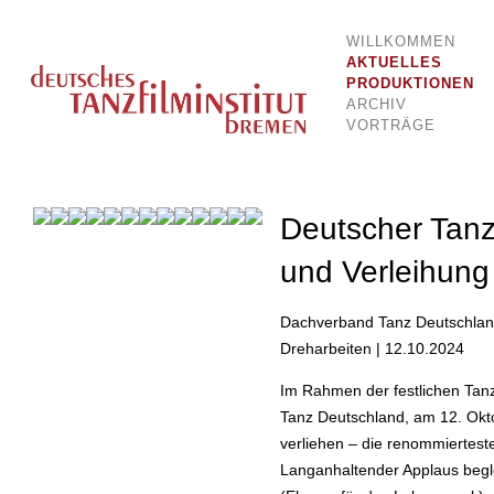
WILLKOMMEN
Dokumentationsstelle für Tanz und Bewegung
Deutsches Tanzfilminstitut Breme
AKTUELLES
PRODUKTIONEN
ARCHIV
VORTRÄGE
Deutscher Tanz
und Verleihung
Dachverband Tanz Deutschland 
Dreharbeiten | 12.10.2024
Im Rahmen der festlichen Tan
Tanz Deutschland, am 12. Okt
verliehen – die renommiertest
Langanhaltender Applaus begle