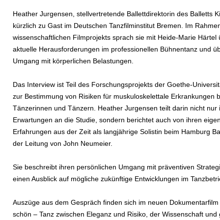
Heather Jurgensen, stellvertretende Ballettdirektorin des Balletts K
kürzlich zu Gast im Deutschen Tanzfilminstitut Bremen. Im Rahme
wissenschaftlichen Filmprojekts sprach sie mit Heide-Marie Härtel
aktuelle Herausforderungen im professionellen Bühnentanz und ü
Umgang mit körperlichen Belastungen.
Das Interview ist Teil des Forschungsprojekts der Goethe-Universit
zur Bestimmung von Risiken für muskuloskelettale Erkrankungen b
Tänzerinnen und Tänzern. Heather Jurgensen teilt darin nicht nur 
Erwartungen an die Studie, sondern berichtet auch von ihren eige
Erfahrungen aus der Zeit als langjährige Solistin beim Hamburg Bal
der Leitung von John Neumeier.
Sie beschreibt ihren persönlichen Umgang mit präventiven Strateg
einen Ausblick auf mögliche zukünftige Entwicklungen im Tanzbetri
Auszüge aus dem Gespräch finden sich im neuen Dokumentarfilm V
schön – Tanz zwischen Eleganz und Risiko, der Wissenschaft und 