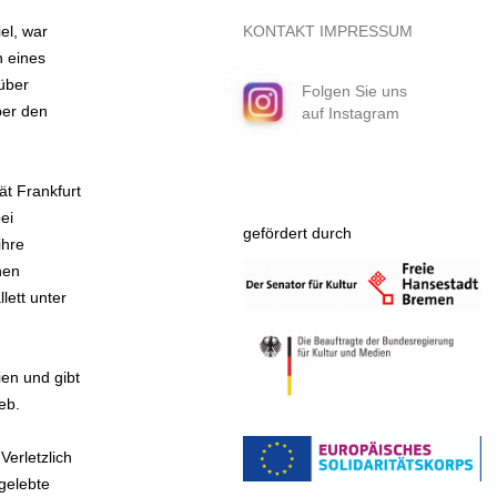
iel, war
KONTAKT
IMPRESSUM
n eines
 über
Folgen Sie uns
ber den
auf Instagram
ät Frankfurt
ei
gefördert durch
ihre
nen
lett unter
ien und gibt
eb.
erletzlich
gelebte